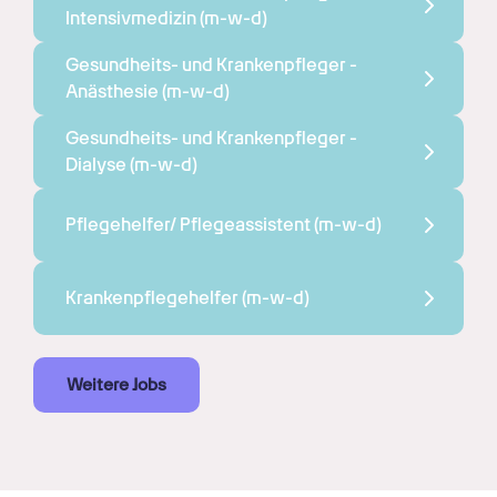
Intensivmedizin 
(m-w-d)
Gesundheits- und Krankenpfleger - 
Anästhesie 
(m-w-d)
Gesundheits- und Krankenpfleger - 
Dialyse 
(m-w-d)
Pflegehelfer/ Pflegeassistent 
(m-w-d)
Krankenpflegehelfer 
(m-w-d)
Weitere Jobs