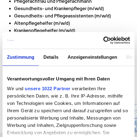
Pflegefachfrau und Pflegefachmann
Gesundheits- und Krankenpfleger (m/w/d)
Gesundheits- und Pflegeassistenten (m/w/d)
Altenpflegehelfer (m/w/d)
Krankenpflegehelfer (m/w/d)
Sozialbetreuer (m/w/d)
Sozialassistenten (m/w/d)
Fachkräfte für Pflegeassistenz (m/w/d)
Zustimmung
Details
Anzeigeneinstellungen
Über
Pflegehelfer (m/w/d)
Pflegeassistenten (m/w/d)
Verantwortungsvoller Umgang mit Ihren Daten
Wir und
unsere 1022 Partner
verarbeiten Ihre
In 60 Sek. bewerben
persönlichen Daten, wie z. B. Ihre IP-Adresse, mithilfe
von Technologien wie Cookies, um Informationen auf
Jobangebote
Ihrem Gerät zu speichern und darauf zuzugreifen und so
personalisierte Werbung und Inhalte, Messungen von
Werbung und Inhalten, Zielgruppenforschung sowie
Entwicklung von Angeboten zu ermöglichen. Sie