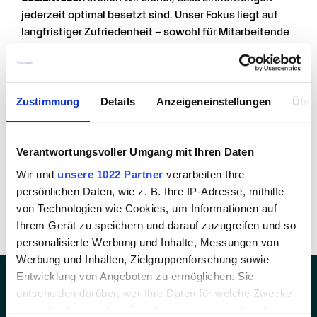
jederzeit optimal besetzt sind. Unser Fokus liegt auf 
langfristiger Zufriedenheit – sowohl für Mitarbeitende 
als auch für Kundenbetriebe. Durch individuelle 
Einsatzplanung, wertschätzende Betreuung und 
Fachkräfteentwicklung schaffen wir 
nachhaltige 
Lösungen in der Zeitarbeit
, die den hohen 
Zustimmung
Details
Anzeigeneinstellungen
Über
Anforderungen der Pflege gerecht werden.
Anbei das ganze 
Interview
Verantwortungsvoller Umgang mit Ihren Daten
Wir und
unsere 1022 Partner
verarbeiten Ihre
Personal anfragen
persönlichen Daten, wie z. B. Ihre IP-Adresse, mithilfe
von Technologien wie Cookies, um Informationen auf
Ihrem Gerät zu speichern und darauf zuzugreifen und so
personalisierte Werbung und Inhalte, Messungen von
Werbung und Inhalten, Zielgruppenforschung sowie
Entwicklung von Angeboten zu ermöglichen. Sie
entscheiden darüber, wer Ihre Daten für welche Zwecke
nutzt. Sie können Ihre Einwilligung jederzeit über die
Ankommen