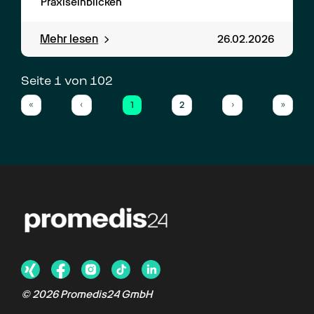
Praxiseinblicken
Mehr lesen
26.02.2026
Seite 
1
 von 
102
1
2
«
‹
›
»
First
Previous
(current)
Next
Last
©
2026
Promedis24 GmbH