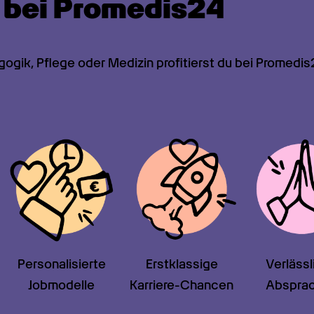
e bei Promedis24
gogik, Pflege oder Medizin profitierst du bei Promed
Personalisierte

Erstklassige

Verlässl
Jobmodelle
Karriere-Chancen
Abspra