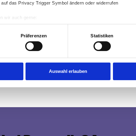
 auf das Privacy Trigger Symbol ändern oder widerrufen
uf über 7 Grad, kommen die Zecken aus ihren 
mit Corona zu tun?
n wir auch gerne:
re geografische Lage erfassen, welche bis auf einige Meter gen
ie unser Verhalten verändert hat. Als 
es Scannen nach bestimmten Merkmalen (Fingerprinting) identifi
Präferenzen
Statistiken
 vorigen Sommer sehr viel mehr Menschen in 
ie Ihre persönlichen Daten verarbeitet werden, und legen Sie I
 von uns der Auslandsurlaub ausfiel, genossen 
 und die herrlichen – nicht selten 
nhalte und Anzeigen zu personalisieren, Funktionen für soziale
er Land zu bieten hat. Umso höher war 
Website zu analysieren. Außerdem geben wir Informationen zu I
Auswahl erlauben
 oder Borreliose.
r soziale Medien, Werbung und Analysen weiter. Unsere Partner
 Daten zusammen, die Sie ihnen bereitgestellt haben oder die s
n.