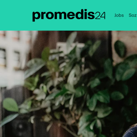
Jobs
Soz