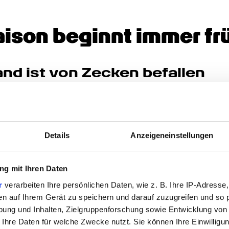
aison beginnt immer fr
nd ist von Zecken befallen
tome und Fieber hervorrufen, in ernsten Fällen 
tentzündung. Nach wie vor besteht in 
durch einen Zeckenstich mit FSME-Viren zu 
Details
Anzeigeneinstellungen
en, sind vor allem in Bayern sowie in Baden-
n und im Saarland aktiv. Die Zahlen steigen 
g mit Ihren Daten
dels. Die winzigen Insekten halten 
r
verarbeiten Ihre persönlichen Daten, wie z. B. Ihre IP-Adresse,
 veränderten Temperaturen kann sich ihre 
en auf Ihrem Gerät zu speichern und darauf zuzugreifen und so 
ieses Phänomen im Winter 2014 zu beobachten, 
ung und Inhalten, Zielgruppenforschung sowie Entwicklung von
aten. Als Faustregel gilt: Steigen die 
 Ihre Daten für welche Zwecke nutzt. Sie können Ihre Einwilligun