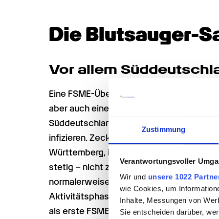
Die Blutsauger-S
Vor allem Süddeutschla
Eine FSME-Übertragung kann grippale Symp
aber auch eine lebensbedrohliche Hirnhau
Süddeutschland die höchste Gefahr, sich 
Zustimmung
infizieren. Zecken, die das Virus übertrag
Württemberg, in Hessen, Thüringen, Sachse
Verantwortungsvoller Umgan
stetig – nicht zuletzt wegen des Klimawan
Wir und
unsere 1022 Partne
normalerweise Winterruhe, doch durch die
wie Cookies, um Information
Aktivitätsphase verlängern. Zuerst war d
Inhalte, Messungen von Werb
als erste FSME-Fälle bereits im Januar auftr
Sie entscheiden darüber, wer