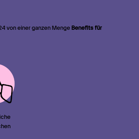
is24 von einer ganzen Menge 
Benefits für 
iche

chen