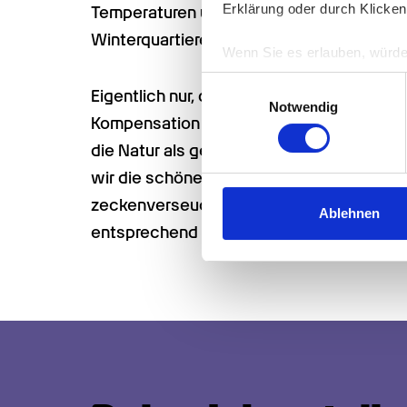
Erklärung oder durch Klicken
Temperaturen über mehrere Tage hinweg a
Winterquartieren. Und was hat das Ganze 
Wenn Sie es erlauben, würde
Informationen über Ih
Einwilligungsauswahl
Eigentlich nur, dass sich durch die Pandem
Ihr Gerät durch aktiv
Notwendig
Kompensation für den Lockdown zog es im
Erfahren Sie mehr darüber, w
Einzelheiten
fest.
die Natur als gewöhnlich. Und da für viele
wir die schönen Landschaften Deutschlands
Wir verwenden Cookies, um I
zeckenverseuchten – Wanderwege, die uns
und die Zugriffe auf unsere 
Ablehnen
entsprechend die Infektionsrate mit FSME
Website an unsere Partner fü
möglicherweise mit weiteren
der Dienste gesammelt habe