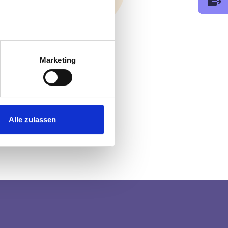
au sein können
zieren
Marketing
hre Präferenzen im
Abschnitt
 Medien anbieten zu können
hrer Verwendung unserer
Alle zulassen
 führen diese Informationen
ie im Rahmen Ihrer Nutzung