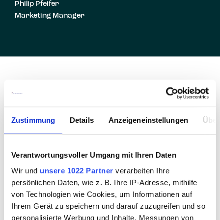
Philip Pfeifer
Marketing Manager
So feiern wir bei Promedis24
Wir bewegen uns gemeinsam, lachen zusammen und 
Zustimmung
Details
Anzeigeneinstellungen
Über
feiern jeden Schritt auf dem Weg zu mehr Gesundheit. 
Kein Druck, nur Energie und Teamspirit – wir halten 
zusammen, unterstützen uns und werden jeden Tag ein 
Verantwortungsvoller Umgang mit Ihren Daten
bisschen stärker. Gemeinsam als 
EINE Promedis24
Wir und
unsere 1022 Partner
verarbeiten Ihre
zeigen wir, wie viel Power in Bewegung steckt!
persönlichen Daten, wie z. B. Ihre IP-Adresse, mithilfe
von Technologien wie Cookies, um Informationen auf
Ihrem Gerät zu speichern und darauf zuzugreifen und so
personalisierte Werbung und Inhalte, Messungen von