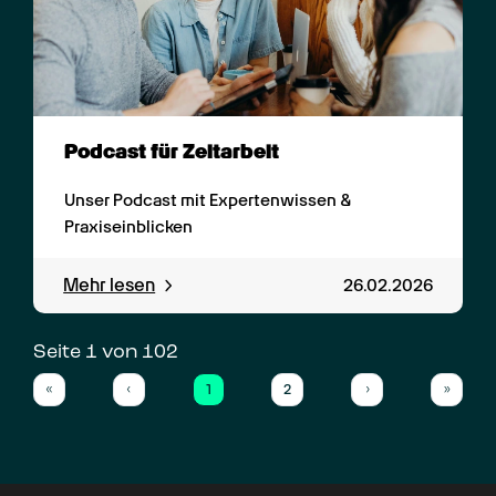
Podcast für Zeitarbeit
Unser Podcast mit Expertenwissen & 
Praxiseinblicken
Mehr lesen
26.02.2026
Seite 
1
 von 
102
1
2
«
‹
›
»
First
Previous
(current)
Next
Last