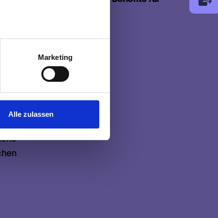
au sein können
zieren
Marketing
hre Präferenzen im
Abschnitt
 Medien anbieten zu können
hrer Verwendung unserer
Alle zulassen
 führen diese Informationen
ie im Rahmen Ihrer Nutzung
iche

chen