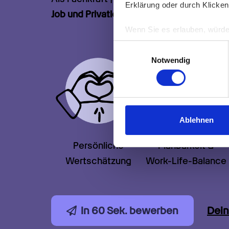
Erklärung oder durch Klicken
Job und Privatleben:
Wenn Sie es erlauben, würde
Informationen über Ih
Einwilligungsauswahl
Ihr Gerät durch aktiv
Notwendig
Erfahren Sie mehr darüber, w
Einzelheiten
fest.
Wir verwenden Cookies, um I
und die Zugriffe auf unsere 
Ablehnen
Website an unsere Partner fü
möglicherweise mit weiteren
Persönliche

Planbarkeit &

der Dienste gesammelt habe
Wertschätzung
Work-Life-Balance
In 60 Sek. bewerben
Dein