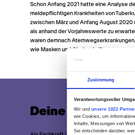
Schon Anfang 2021 hatte eine Analyse des
meldepflichtigen Krankheiten von Tuberkulo
zwischen März und Anfang August 2020 run
als anhand der Vorjahreswerte zu erwarte
waren demnach Atemwegserkrankungen, 
wie Masken und Abstand gilt.
Zustimmung
Verantwortungsvoller Umgan
Deine Jobvorteil
Wir und
unsere 1022 Partne
wie Cookies, um Information
Inhalte, Messungen von Werb
Sie entscheiden darüber, wer
Als Fachkraft | Assistenz im Bereich Päda