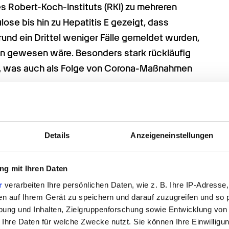
 Robert-Koch-Instituts (RKI) zu mehreren 
se bis hin zu Hepatitis E gezeigt, dass 
d ein Drittel weniger Fälle gemeldet wurden, 
n gewesen wäre. Besonders stark rückläufig 
was auch als Folge von Corona-Maßnahmen 
Details
Anzeigeneinstellungen
g mit Ihren Daten
e bei Promedis24
r
verarbeiten Ihre persönlichen Daten, wie z. B. Ihre IP-Adresse,
en auf Ihrem Gerät zu speichern und darauf zuzugreifen und so 
ung und Inhalten, Zielgruppenforschung sowie Entwicklung von
 Ihre Daten für welche Zwecke nutzt. Sie können Ihre Einwilligun
gogik, Pflege oder Medizin profitierst du bei Promed