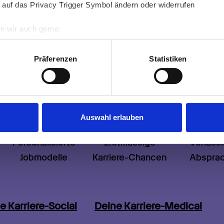
 auf das Privacy Trigger Symbol ändern oder widerrufen
n wir auch gerne:
re geografische Lage erfassen, welche bis auf einige Meter gen
es Scannen nach bestimmten Merkmalen (Fingerprinting) identifi
Präferenzen
Statistiken
ie Ihre persönlichen Daten verarbeitet werden, und legen Sie I
nhalte und Anzeigen zu personalisieren, Funktionen für soziale
Website zu analysieren. Außerdem geben wir Informationen zu I
Auswahl erlauben
r soziale Medien, Werbung und Analysen weiter. Unsere Partner
 Daten zusammen, die Sie ihnen bereitgestellt haben oder die s
Personalisierte

Erstklassige

Verlässl
n.
Jobmodelle
Karriere-Chancen
Abspra
e Karriere-Social
Deine Karriere-Medical