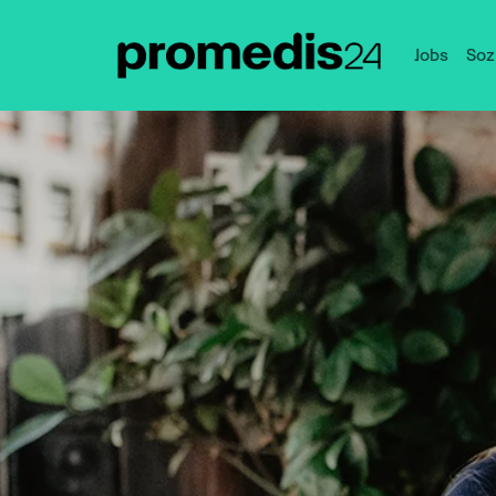
Jobs
Soz