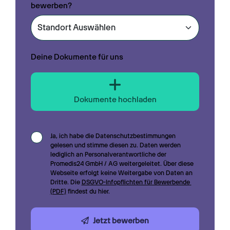
bewerben?
Deine Dokumente für uns
Dokumente hochladen
Ja, ich habe die Datenschutzbestimmungen 
gelesen und stimme diesen zu. Daten werden 
lediglich an Personalverantwortliche der 
Promedis24 GmbH / AG weitergeleitet. Über diese 
Webseite erfolgt keine Weitergabe von Daten an 
Dritte. Die 
DSGVO-Infopflichten für Bewerbende 
(PDF)
 findest du hier.
Jetzt bewerben