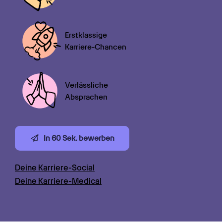
Erstklassige

Karriere-Chancen
Verlässliche

Absprachen
In 60 Sek. bewerben
Deine Karriere-Social
Deine Karriere-Medical