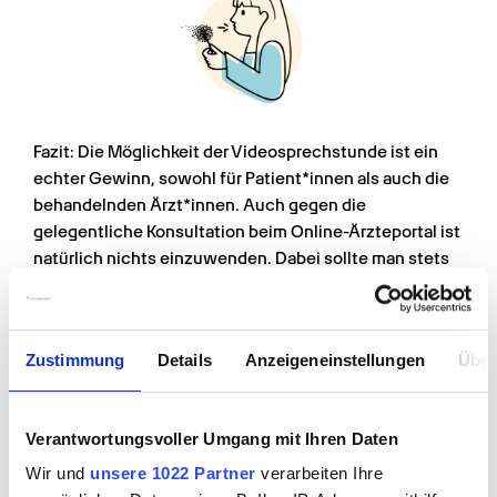
Fazit: Die Möglichkeit der Videosprechstunde ist ein 
echter Gewinn, sowohl für Patient*innen als auch die 
behandelnden Ärzt*innen. Auch gegen die 
gelegentliche Konsultation beim Online-Ärzteportal ist 
natürlich nichts einzuwenden. Dabei sollte man stets 
bedenken, dass nicht jedes telemedizinische Angebot 
eine rechtssichere Krankschreibung gewährleistet. 
Seriöse Websites bieten Video- oder Telefontermine 
Zustimmung
Details
Anzeigeneinstellungen
Über
an, um die Symptome eingehend zu besprechen. Ein 
reiner Fragebogen oder kurzer Chat sind dagegen ein 
No-Go, wenn es um die 
Verantwortungsvoller Umgang mit Ihren Daten
Arbeitsunfähigkeitsbescheinigung geht.
Wir und
unsere 1022 Partner
verarbeiten Ihre
Grundsätzlich gilt die simple Formel: Wer krank ist, 