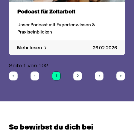
Podcast für Zeitarbeit
Unser Podcast mit Expertenwissen & 
Praxiseinblicken
Mehr lesen
26.02.2026
Seite 
1
 von 
102
1
2
«
‹
›
»
First
Previous
(current)
Next
Last
So bewirbst du dich bei 