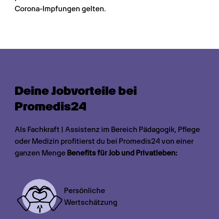
Corona-Impfungen gelten.
Deine Jobvorteile bei 
Promedis24
Als Fachkraft | Assistenz im Bereich Pädagogik, Pflege 
oder Medizin profitierst du bei Promedis24 von einer 
ganzen Menge 
Benefits für Job und Privatleben:
Persönliche

Wertschätzung