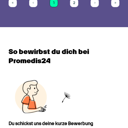
1
2
«
‹
›
»
First
Previous
(current)
Next
Last
So bewirbst du dich bei 
Promedis24
Du schickst uns deine kurze Bewerbung