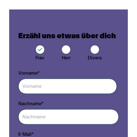
Erzähl uns etwas über dich
Frau
Herr
Divers
Vorname*
Nachname*
E-Mail*