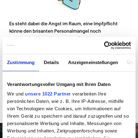
Es steht dabei die Angst im Raum, eine Impfpflicht 
könne den brisanten Personalmangel noch 
verschärfen. Da in den meisten Einrichtungen 
Pflegekräfte wöchentlich (Geimpfte) beziehungsweise 
täglich (Ungeimpfte) getestet werden, sollte dies 
ausreichen. Allerdings lässt sich an den 
Zustimmung
Details
Anzeigeneinstellungen
Über
explodierenden Infektionszahlen ablesen, dass der 
Status Quo eben nicht reicht und dass wir möglichst 
schnell etwas Grundlegendes ändern müssen, wenn 
Verantwortungsvoller Umgang mit Ihren Daten
wir die Pandemie endlich in den Griff bekommen 
Wir und
unsere 1022 Partner
verarbeiten Ihre
wollen.
persönlichen Daten, wie z. B. Ihre IP-Adresse, mithilfe
von Technologien wie Cookies, um Informationen auf
Ihrem Gerät zu speichern und darauf zuzugreifen und so
personalisierte Werbung und Inhalte, Messungen von
Werbung und Inhalten, Zielgruppenforschung sowie