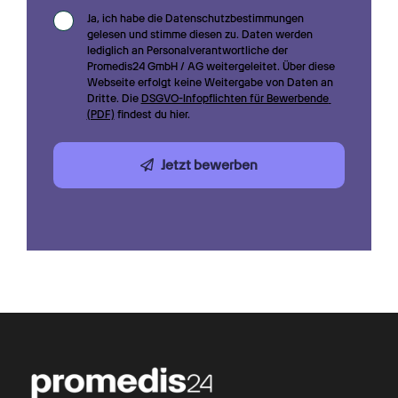
Ja, ich habe die Datenschutzbestimmungen 
gelesen und stimme diesen zu. Daten werden 
lediglich an Personalverantwortliche der 
Promedis24 GmbH / AG weitergeleitet. Über diese 
Webseite erfolgt keine Weitergabe von Daten an 
Dritte. Die 
DSGVO-Infopflichten für Bewerbende 
(PDF)
 findest du hier.
Jetzt bewerben